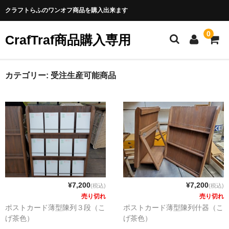
クラフトらふのワンオフ商品を購入出来ます
0
CrafTraf商品購入専用
カテゴリー:
受注生産可能商品
¥7,200
¥7,200
(税込)
(税込)
売り切れ
売り切れ
ポストカード薄型陳列３段（こ
ポストカード薄型陳列什器（こ
げ茶色）
げ茶色）