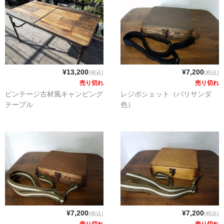
¥13,200
¥7,200
(税込)
(税込)
売り切れ
売り切れ
ビンテージ古材風キャンピング
レジポシェット（バリサンダ
テーブル
色）
¥7,200
¥7,200
(税込)
(税込)
売り切れ
売り切れ