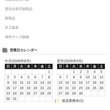
受注生産可能商品
新商品
木工家具
海外サイズ額縁
営業日カレンダー
今月(2026年8月)
翌月(2026年9月)
日
月
火
水
木
金
土
日
月
火
水
木
金
土
1
1
2
3
4
5
2
3
4
5
6
7
8
6
7
8
9
10
11
12
9
10
11
12
13
14
15
13
14
15
16
17
18
19
16
17
18
19
20
21
22
20
21
22
23
24
25
26
23
24
25
26
27
28
29
27
28
29
30
30
31
(
発送業務休日)