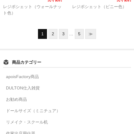
レジポシェット（ウォールナッ
レジポシェット（ピニー色）
ト色）
1
2
3
…
5
≫
商品カテゴリー
apoisFactory商品
DULTON仕入雑貨
お勧め商品
ドールサイズ（ミニチュア）
リメイク・スクール机
作家出店用什器