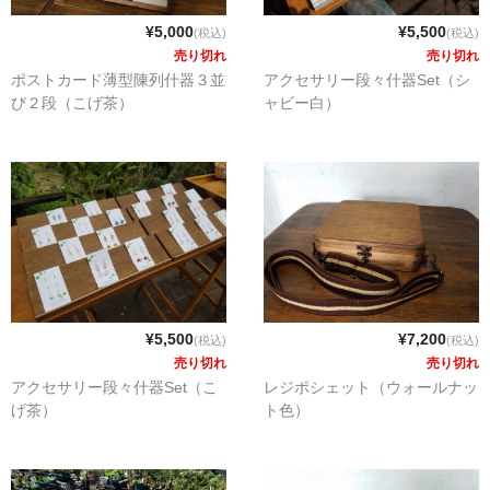
¥5,000
¥5,500
(税込)
(税込)
売り切れ
売り切れ
ポストカード薄型陳列什器３並
アクセサリー段々什器Set（シ
び２段（こげ茶）
ャビー白）
¥5,500
¥7,200
(税込)
(税込)
売り切れ
売り切れ
アクセサリー段々什器Set（こ
レジポシェット（ウォールナッ
げ茶）
ト色）