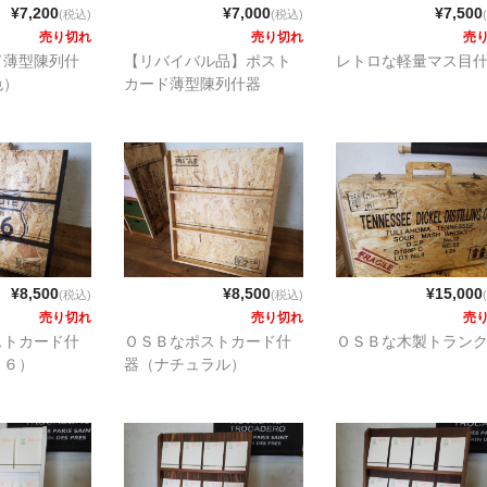
¥7,200
¥7,000
¥7,500
(税込)
(税込)
売り切れ
売り切れ
売
ド薄型陳列什
【リバイバル品】ポスト
レトロな軽量マス目
色）
カード薄型陳列什器
¥8,500
¥8,500
¥15,000
(税込)
(税込)
売り切れ
売り切れ
売
ストカード什
ＯＳＢなポストカード什
ＯＳＢな木製トラン
６６）
器（ナチュラル）