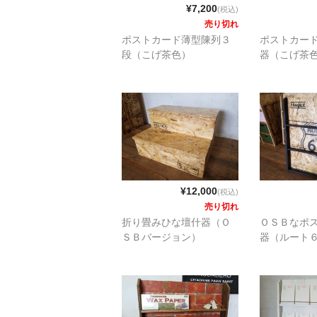
¥7,200
(税込)
売り切れ
ポストカード薄型陳列３
ポストカー
段（こげ茶色）
器（こげ茶
¥12,000
(税込)
売り切れ
折り畳みひな壇什器（Ｏ
ＯＳＢなポ
ＳＢバージョン）
器（ルート